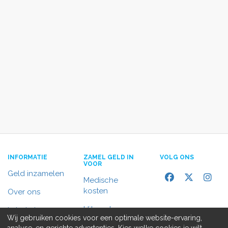
INFORMATIE
ZAMEL GELD IN
VOLG ONS
VOOR
Geld inzamelen
Medische
kosten
Over ons
Uitvaart
In het nieuws
Wij gebruiken cookies voor een optimale website-ervaring,
Rolstoelbus
analyse, en gerichte advertenties. Kies welke cookies je wilt