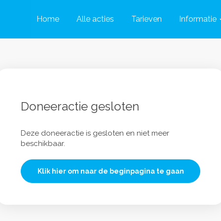
Home
Alle acties
Tarieven
Informatie
Doneeractie gesloten
Deze doneeractie is gesloten en niet meer
beschikbaar.
Klik hier om naar de beginpagina te gaan