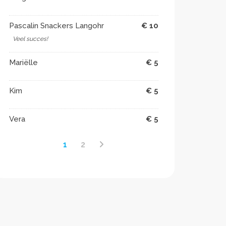
Pascalin Snackers Langohr
€ 10
Veel succes!
Mariëlle
€ 5
Kim
€ 5
Vera
€ 5
1
2