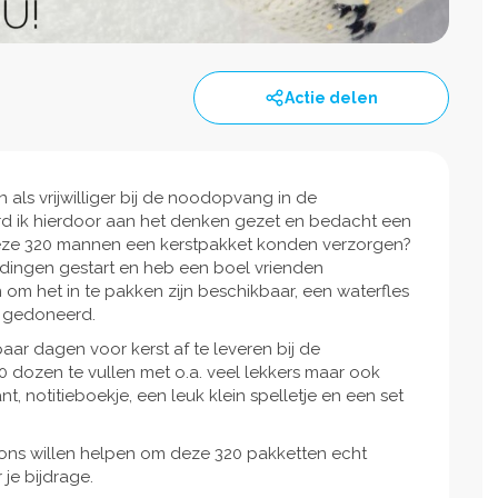
Actie delen
 als vrijwilliger bij de noodopvang in de
rd ik hierdoor aan het denken gezet en bedacht een
deze 320 mannen een kerstpakket konden verzorgen?
eidingen gestart en heb een boel vrienden
om het in te pakken zijn beschikbaar, een waterfles
l gedoneerd.
ar dagen voor kerst af te leveren bij de
0 dozen te vullen met o.a. veel lekkers maar ook
 notitieboekje, een leuk klein spelletje en een set
 ons willen helpen om deze 320 pakketten echt
je bijdrage.