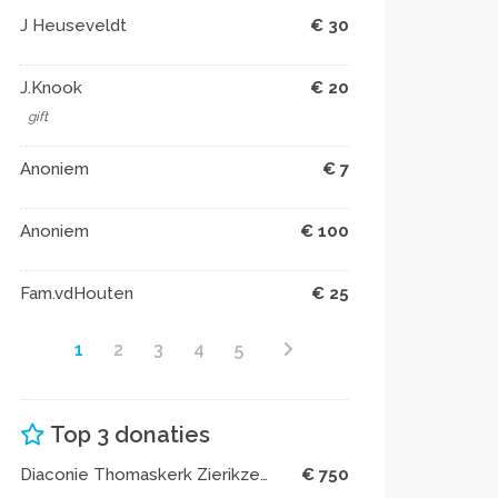
J Heuseveldt
€ 30
J.Knook
€ 20
gift
Anoniem
€ 7
Anoniem
€ 100
Fam.vdHouten
€ 25
1
2
3
4
5
Top 3 donaties
Diaconie Thomaskerk Zierikzee
€ 750