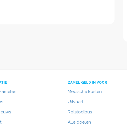
ATIE
ZAMEL GELD IN VOOR
nzamelen
Medische kosten
ns
Uitvaart
nieuws
Rolstoelbus
t
Alle doelen