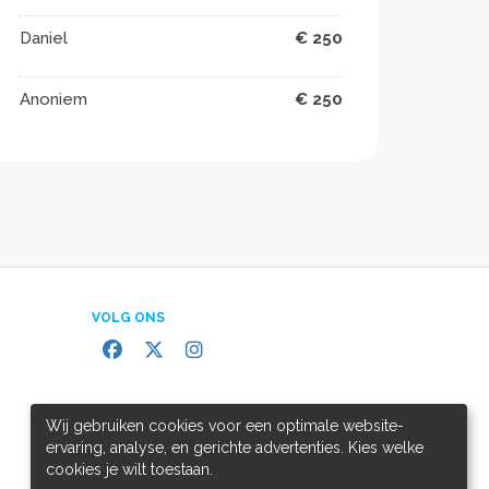
Daniel
€ 250
Anoniem
€ 250
VOLG ONS
Wij gebruiken cookies voor een optimale website-
ervaring, analyse, en gerichte advertenties. Kies welke
cookies je wilt toestaan.