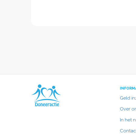
INFORM
Geld i
Over o
In het 
Contac