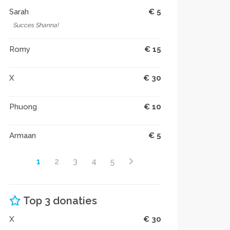
Sarah
€ 5
Succes Shanna!
Romy
€ 15
X
€ 30
Phuong
€ 10
Armaan
€ 5
1
2
3
4
5
Top 3 donaties
X
€ 30