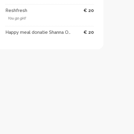
Reshfresh
€ 20
You go girl!
Happy meal donatie Shanna Oemraw
€ 20