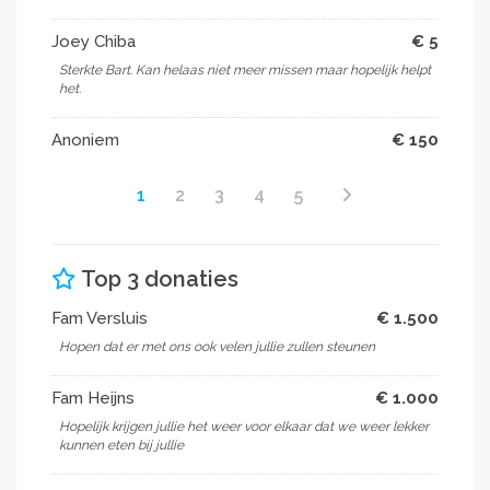
Joey Chiba
€ 5
Sterkte Bart. Kan helaas niet meer missen maar hopelijk helpt
het.
Anoniem
€ 150
1
2
3
4
5
Top 3 donaties
Fam Versluis
€ 1.500
Hopen dat er met ons ook velen jullie zullen steunen
Fam Heijns
€ 1.000
Hopelijk krijgen jullie het weer voor elkaar dat we weer lekker
kunnen eten bij jullie